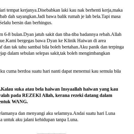
ari tempat kerjanya.Disebabkan laki kau nak berhenti kerja,maka
ebab dah sayangkan.Jadi bawa balik rumah je lah bela.Tapi masa
elalu bersin dan berhingus.
 6-8 bulan.Dyan jatuh sakit dan tiba-tiba badannya rebah.Allah
tue.Kami bergegas bawa Dyan ke Klinik Haiwan di area
 dan tak tahu sambai bila boleh bertahan.Aku panik dan terpinga
ejap dalam sebulan selepas sakit,tak boleh mengimbangkan
u cuma berdoa suatu hari nanti dapat menemui kau semula bila
.Kalau suka atau bela haiwan Insyaallah haiwan yang kau
yalah pada REZEKI Allah, kerana rezeki datang dalam
 bentuk WANG.
elamanya dan menyangi aku selamnya.Andai suatu hari Luna
a untuk aku jalani kehidupan tanpa Luna.