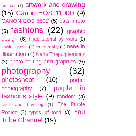
artwork and drawing
animals
(1)
(15)
Canon EOS 1100D
(9)
CANON EOS 550D
(5)
cats photo
fashions
(22)
(5)
graphic
design
(6)
hijab tutorial by Nana
(2)
nana in
kawin - kawin
(1)
lomography
(1)
illustration
(4)
Nana Thepurpleroomz
photo editing and graphics
(5)
(3)
photography
(32)
photoshoot
(10)
portait
purple in
photography
(7)
fashions style
(9)
random
(4)
The Purple
stroll and traveling
(1)
You
Roomz
(3)
types of food
(3)
Tube Channel
(19)