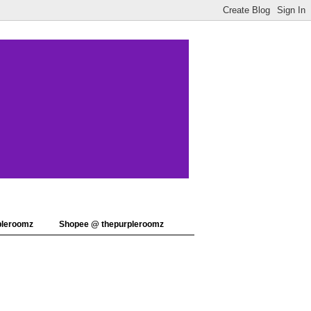
pleroomz
Shopee @ thepurpleroomz