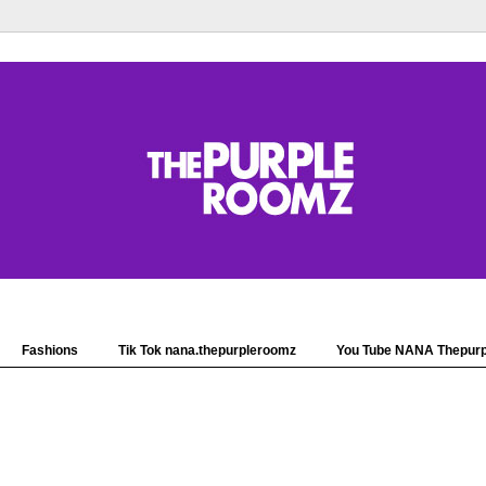
Fashions
Tik Tok nana.thepurpleroomz
You Tube NANA Thepur